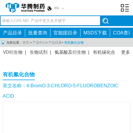
EN
Toggl
navig
产品目录
批量查询
官能团目录
MSDS下载
COA查询
当前位置：
首页
>
产品中心
>
产品目录
>
有机氟化合物
VD衍生物
|
生物试剂
|
氨基酸及衍生物
|
有机锡化合
更多
物
|
有机硼化合物
|
有机磷化合物
|
有机氟化合物
|
中间体
|
其他产品
|
抗肿瘤药物中间体
|
抗病毒药物中
有机氟化合物
间体
|
抗高血压药物中间体
|
抗糖尿病药物中间体
|
抗
感染药物中间体
|
肠胃药物中间体
|
镇痛麻醉药物中间
英文名称：4-BromO-3-CHLORO-5-FLUOROBENZOIC
体
|
抗精神病药物中间体
|
抗炎药物中间体
|
精选原料
ACID
药中间体
|
其他原料药中间体
|