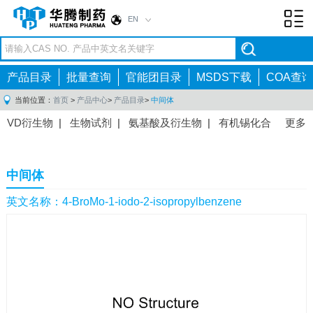
EN
Toggl
navig
产品目录
批量查询
官能团目录
MSDS下载
COA查询
当前位置：
首页
>
产品中心
>
产品目录
>
中间体
VD衍生物
|
生物试剂
|
氨基酸及衍生物
|
有机锡化合
更多
物
|
有机硼化合物
|
有机磷化合物
|
有机氟化合物
|
中间体
|
其他产品
|
抗肿瘤药物中间体
|
抗病毒药物中
中间体
间体
|
抗高血压药物中间体
|
抗糖尿病药物中间体
|
抗
感染药物中间体
|
肠胃药物中间体
|
镇痛麻醉药物中间
英文名称：4-BroMo-1-iodo-2-isopropylbenzene
体
|
抗精神病药物中间体
|
抗炎药物中间体
|
精选原料
药中间体
|
其他原料药中间体
|