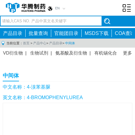
EN
Toggl
navig
产品目录
批量查询
官能团目录
MSDS下载
COA查询
当前位置：
首页
>
产品中心
>
产品目录
>
中间体
VD衍生物
|
生物试剂
|
氨基酸及衍生物
|
有机锡化合
更多
物
|
有机硼化合物
|
有机磷化合物
|
有机氟化合物
|
中间体
|
其他产品
|
抗肿瘤药物中间体
|
抗病毒药物中
中间体
间体
|
抗高血压药物中间体
|
抗糖尿病药物中间体
|
抗
感染药物中间体
|
肠胃药物中间体
|
镇痛麻醉药物中间
中文名称：4-溴苯基脲
体
|
抗精神病药物中间体
|
抗炎药物中间体
|
精选原料
英文名称：4-BROMOPHENYLUREA
药中间体
|
其他原料药中间体
|