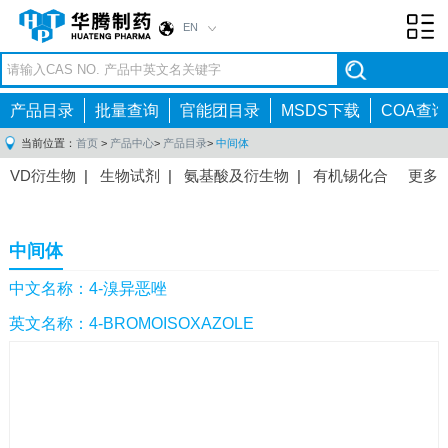
EN
Toggl
navig
产品目录
批量查询
官能团目录
MSDS下载
COA查询
当前位置：
首页
>
产品中心
>
产品目录
>
中间体
VD衍生物
|
生物试剂
|
氨基酸及衍生物
|
有机锡化合
更多
物
|
有机硼化合物
|
有机磷化合物
|
有机氟化合物
|
中间体
|
其他产品
|
抗肿瘤药物中间体
|
抗病毒药物中
中间体
间体
|
抗高血压药物中间体
|
抗糖尿病药物中间体
|
抗
感染药物中间体
|
肠胃药物中间体
|
镇痛麻醉药物中间
中文名称：4-溴异恶唑
体
|
抗精神病药物中间体
|
抗炎药物中间体
|
精选原料
英文名称：4-BROMOISOXAZOLE
药中间体
|
其他原料药中间体
|