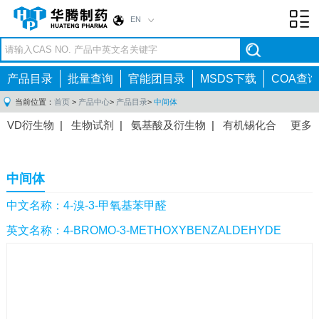
EN
Toggl
navig
产品目录
批量查询
官能团目录
MSDS下载
COA查询
当前位置：
首页
>
产品中心
>
产品目录
>
中间体
VD衍生物
|
生物试剂
|
氨基酸及衍生物
|
有机锡化合
更多
物
|
有机硼化合物
|
有机磷化合物
|
有机氟化合物
|
中间体
|
其他产品
|
抗肿瘤药物中间体
|
抗病毒药物中
中间体
间体
|
抗高血压药物中间体
|
抗糖尿病药物中间体
|
抗
感染药物中间体
|
肠胃药物中间体
|
镇痛麻醉药物中间
中文名称：4-溴-3-甲氧基苯甲醛
体
|
抗精神病药物中间体
|
抗炎药物中间体
|
精选原料
英文名称：4-BROMO-3-METHOXYBENZALDEHYDE
药中间体
|
其他原料药中间体
|