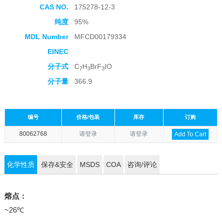
CAS NO.
175278-12-3
纯度
95%
MDL Number
MFCD00179334
EINEC
分子式
C
H
BrF
IO
7
3
3
分子量
366.9
编号
价格/包装
库存
订购
80062768
请登录
请登录
Add To Cart
化学性质
保存&安全
MSDS
COA
咨询/评论
熔点：
~26℃