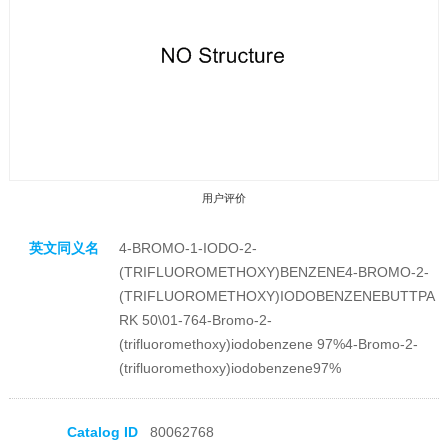
用户评价
英文同义名
4-BROMO-1-IODO-2-
(TRIFLUOROMETHOXY)BENZENE4-BROMO-2-
(TRIFLUOROMETHOXY)IODOBENZENEBUTTPA
RK 50\01-764-Bromo-2-
(trifluoromethoxy)iodobenzene 97%4-Bromo-2-
收藏产品
(trifluoromethoxy)iodobenzene97%
Catalog ID
80062768