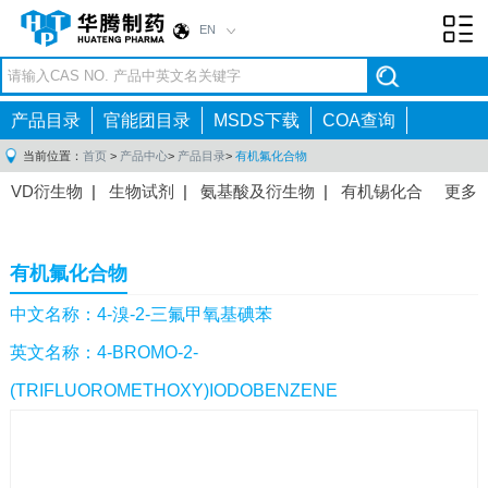
EN
Toggl
navig
产品目录
官能团目录
MSDS下载
COA查询
当前位置：
首页
>
产品中心
>
产品目录
>
有机氟化合物
VD衍生物
|
生物试剂
|
氨基酸及衍生物
|
有机锡化合
更多
物
|
有机硼化合物
|
有机磷化合物
|
有机氟化合物
|
中间体
|
其他产品
|
抗肿瘤药物中间体
|
抗病毒药物中
有机氟化合物
间体
|
抗高血压药物中间体
|
抗糖尿病药物中间体
|
抗
感染药物中间体
|
肠胃药物中间体
|
镇痛麻醉药物中间
中文名称：4-溴-2-三氟甲氧基碘苯
体
|
抗精神病药物中间体
|
抗炎药物中间体
|
精选原料
英文名称：4-BROMO-2-
药中间体
|
其他原料药中间体
|
(TRIFLUOROMETHOXY)IODOBENZENE