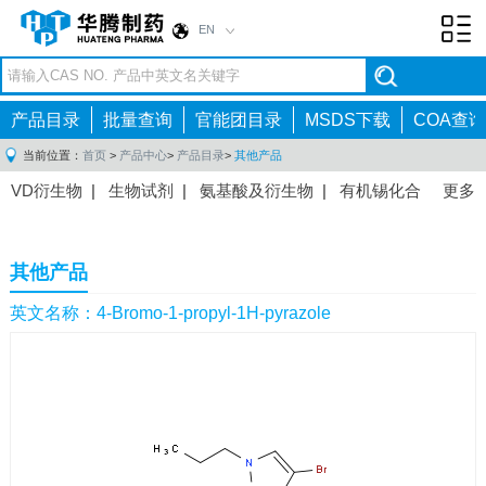
EN
Toggl
navig
产品目录
批量查询
官能团目录
MSDS下载
COA查询
当前位置：
首页
>
产品中心
>
产品目录
>
其他产品
VD衍生物
|
生物试剂
|
氨基酸及衍生物
|
有机锡化合
更多
物
|
有机硼化合物
|
有机磷化合物
|
有机氟化合物
|
中间体
|
其他产品
|
抗肿瘤药物中间体
|
抗病毒药物中
其他产品
间体
|
抗高血压药物中间体
|
抗糖尿病药物中间体
|
抗
感染药物中间体
|
肠胃药物中间体
|
镇痛麻醉药物中间
英文名称：4-Bromo-1-propyl-1H-pyrazole
体
|
抗精神病药物中间体
|
抗炎药物中间体
|
精选原料
药中间体
|
其他原料药中间体
|