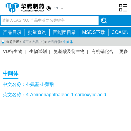
EN
Toggl
navig
产品目录
批量查询
官能团目录
MSDS下载
COA查询
当前位置：
首页
>
产品中心
>
产品目录
>
中间体
VD衍生物
|
生物试剂
|
氨基酸及衍生物
|
有机锡化合
更多
物
|
有机硼化合物
|
有机磷化合物
|
有机氟化合物
|
中间体
|
其他产品
|
抗肿瘤药物中间体
|
抗病毒药物中
中间体
间体
|
抗高血压药物中间体
|
抗糖尿病药物中间体
|
抗
感染药物中间体
|
肠胃药物中间体
|
镇痛麻醉药物中间
中文名称：4-氨基-1-萘酸
体
|
抗精神病药物中间体
|
抗炎药物中间体
|
精选原料
英文名称：4-Aminonaphthalene-1-carboxylic acid
药中间体
|
其他原料药中间体
|