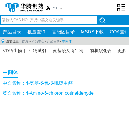
EN
Toggl
navig
产品目录
批量查询
官能团目录
MSDS下载
COA查询
当前位置：
首页
>
产品中心
>
产品目录
>
中间体
VD衍生物
|
生物试剂
|
氨基酸及衍生物
|
有机锡化合
更多
物
|
有机硼化合物
|
有机磷化合物
|
有机氟化合物
|
中间体
|
其他产品
|
抗肿瘤药物中间体
|
抗病毒药物中
中间体
间体
|
抗高血压药物中间体
|
抗糖尿病药物中间体
|
抗
感染药物中间体
|
肠胃药物中间体
|
镇痛麻醉药物中间
中文名称：4-氨基-6-氯-3-吡啶甲醛
体
|
抗精神病药物中间体
|
抗炎药物中间体
|
精选原料
英文名称：4-Amino-6-chloronicotinaldehyde
药中间体
|
其他原料药中间体
|