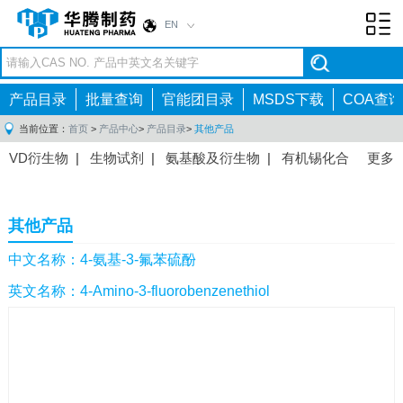
EN
Toggl
navig
产品目录
批量查询
官能团目录
MSDS下载
COA查询
当前位置：
首页
>
产品中心
>
产品目录
>
其他产品
VD衍生物
|
生物试剂
|
氨基酸及衍生物
|
有机锡化合
更多
物
|
有机硼化合物
|
有机磷化合物
|
有机氟化合物
|
中间体
|
其他产品
|
抗肿瘤药物中间体
|
抗病毒药物中
其他产品
间体
|
抗高血压药物中间体
|
抗糖尿病药物中间体
|
抗
感染药物中间体
|
肠胃药物中间体
|
镇痛麻醉药物中间
中文名称：4-氨基-3-氟苯硫酚
体
|
抗精神病药物中间体
|
抗炎药物中间体
|
精选原料
英文名称：4-Amino-3-fluorobenzenethiol
药中间体
|
其他原料药中间体
|