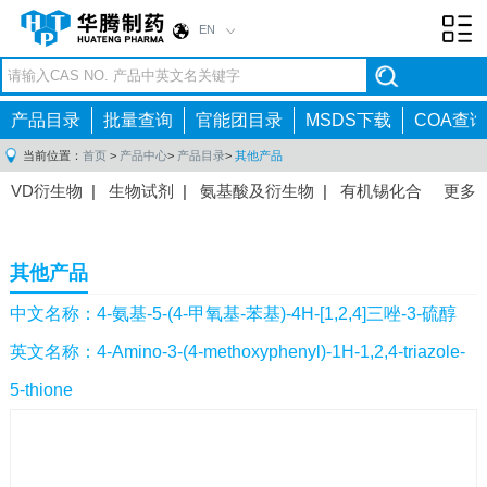
EN
Toggl
navig
产品目录
批量查询
官能团目录
MSDS下载
COA查询
当前位置：
首页
>
产品中心
>
产品目录
>
其他产品
VD衍生物
|
生物试剂
|
氨基酸及衍生物
|
有机锡化合
更多
物
|
有机硼化合物
|
有机磷化合物
|
有机氟化合物
|
中间体
|
其他产品
|
抗肿瘤药物中间体
|
抗病毒药物中
其他产品
间体
|
抗高血压药物中间体
|
抗糖尿病药物中间体
|
抗
感染药物中间体
|
肠胃药物中间体
|
镇痛麻醉药物中间
中文名称：4-氨基-5-(4-甲氧基-苯基)-4H-[1,2,4]三唑-3-硫醇
体
|
抗精神病药物中间体
|
抗炎药物中间体
|
精选原料
英文名称：4-Amino-3-(4-methoxyphenyl)-1H-1,2,4-triazole-
药中间体
|
其他原料药中间体
|
5-thione