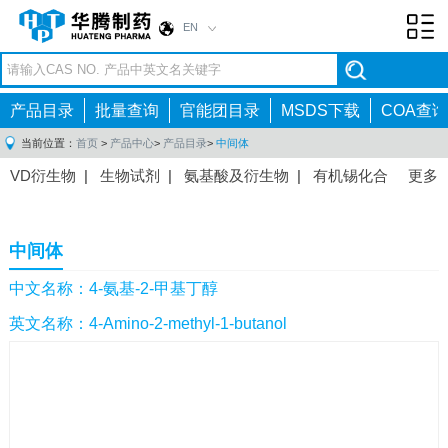
EN
Toggl
navig
产品目录
批量查询
官能团目录
MSDS下载
COA查询
当前位置：
首页
>
产品中心
>
产品目录
>
中间体
VD衍生物
|
生物试剂
|
氨基酸及衍生物
|
有机锡化合
更多
物
|
有机硼化合物
|
有机磷化合物
|
有机氟化合物
|
中间体
|
其他产品
|
抗肿瘤药物中间体
|
抗病毒药物中
中间体
间体
|
抗高血压药物中间体
|
抗糖尿病药物中间体
|
抗
感染药物中间体
|
肠胃药物中间体
|
镇痛麻醉药物中间
中文名称：4-氨基-2-甲基丁醇
体
|
抗精神病药物中间体
|
抗炎药物中间体
|
精选原料
英文名称：4-Amino-2-methyl-1-butanol
药中间体
|
其他原料药中间体
|