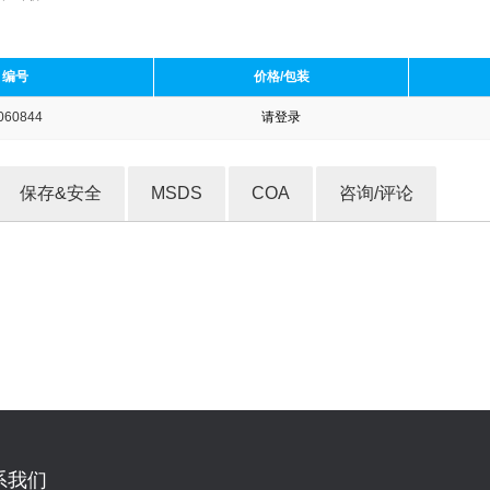
编号
价格/包装
060844
请登录
收藏产品
保存&安全
MSDS
COA
咨询/评论
系我们