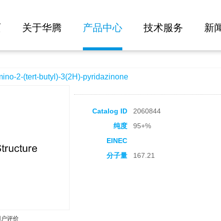
大批量询价
l)-3(2H)-pyridazinone
页
关于华腾
产品中心
技术服务
新
2-(tert-butyl)-3(2H)-pyridazinone
Catalog ID
2060844
纯度
95+%
EINEC
分子量
167.21
用户评价