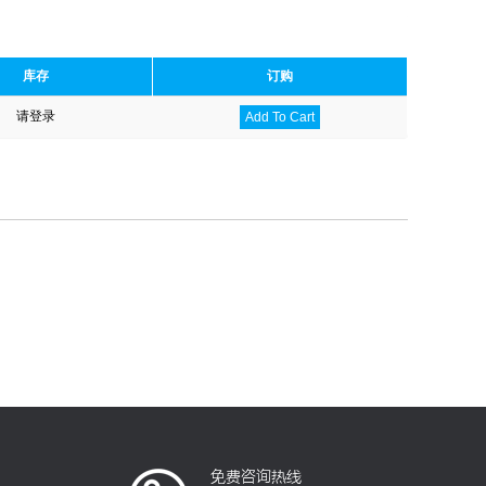
库存
订购
请登录
Add To Cart