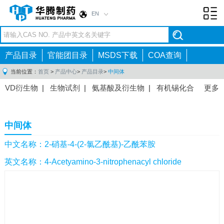
EN
Toggl
navig
产品目录
官能团目录
MSDS下载
COA查询
当前位置：
首页
>
产品中心
>
产品目录
>
中间体
VD衍生物
|
生物试剂
|
氨基酸及衍生物
|
有机锡化合
更多
物
|
有机硼化合物
|
有机磷化合物
|
有机氟化合物
|
中间体
|
其他产品
|
抗肿瘤药物中间体
|
抗病毒药物中
中间体
间体
|
抗高血压药物中间体
|
抗糖尿病药物中间体
|
抗
感染药物中间体
|
肠胃药物中间体
|
镇痛麻醉药物中间
中文名称：2-硝基-4-(2-氯乙酰基)-乙酰苯胺
体
|
抗精神病药物中间体
|
抗炎药物中间体
|
精选原料
英文名称：4-Acetyamino-3-nitrophenacyl chloride
药中间体
|
其他原料药中间体
|