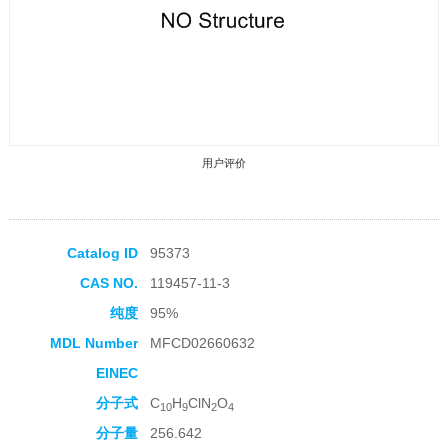
用户评价
Catalog ID
95373
CAS NO.
119457-11-3
收藏产品
纯度
95%
MDL Number
MFCD02660632
EINEC
分子式
C
H
ClN
O
10
9
2
4
分子量
256.642