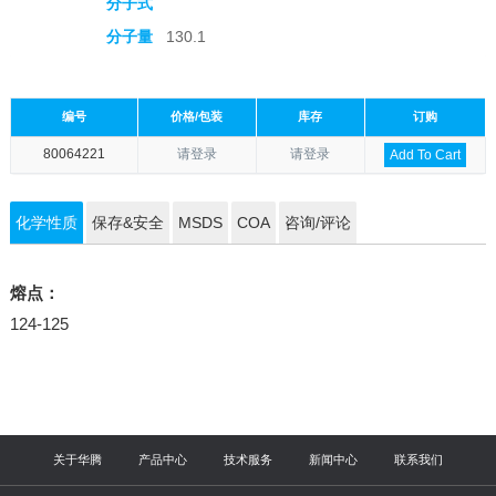
分子式
分子量
130.1
编号
价格/包装
库存
订购
80064221
请登录
请登录
Add To Cart
化学性质
保存&安全
MSDS
COA
咨询/评论
熔点：
124-125
关于华腾
产品中心
技术服务
新闻中心
联系我们