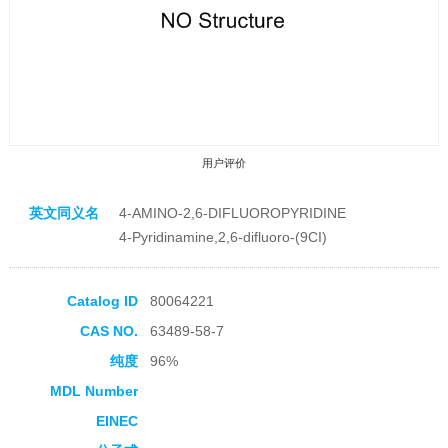
用户评价
英文同义名
4-AMINO-2,6-DIFLUOROPYRIDINE
4-Pyridinamine,2,6-difluoro-(9CI)
Catalog ID
80064221
收藏产品
CAS NO.
63489-58-7
纯度
96%
MDL Number
EINEC