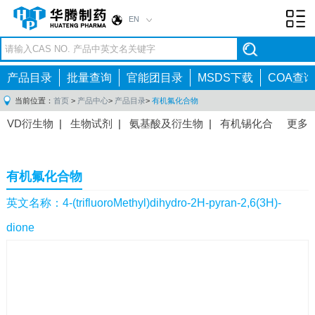
EN
Toggl
navig
产品目录
批量查询
官能团目录
MSDS下载
COA查询
当前位置：
首页
>
产品中心
>
产品目录
>
有机氟化合物
VD衍生物
|
生物试剂
|
氨基酸及衍生物
|
有机锡化合
更多
物
|
有机硼化合物
|
有机磷化合物
|
有机氟化合物
|
中间体
|
其他产品
|
抗肿瘤药物中间体
|
抗病毒药物中
有机氟化合物
间体
|
抗高血压药物中间体
|
抗糖尿病药物中间体
|
抗
感染药物中间体
|
肠胃药物中间体
|
镇痛麻醉药物中间
英文名称：4-(trifluoroMethyl)dihydro-2H-pyran-2,6(3H)-
体
|
抗精神病药物中间体
|
抗炎药物中间体
|
精选原料
dione
药中间体
|
其他原料药中间体
|