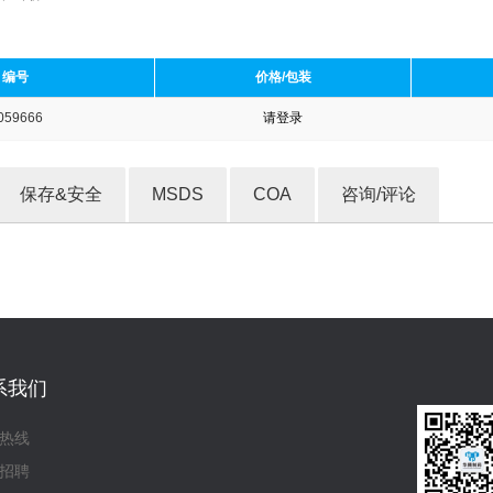
编号
价格/包装
059666
请登录
收藏产品
保存&安全
MSDS
COA
咨询/评论
系我们
热线
招聘