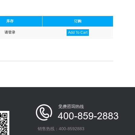
库存
订购
请登录
Add To Cart
销售热线：400-8592883