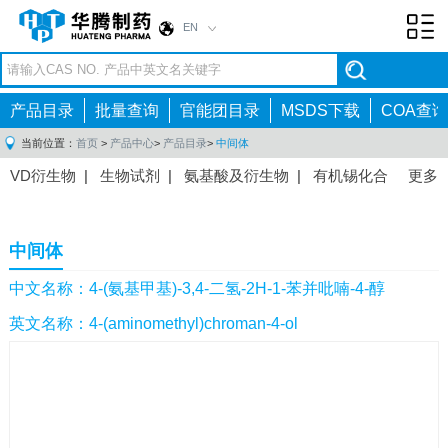
EN
Toggl
navig
产品目录
批量查询
官能团目录
MSDS下载
COA查询
当前位置：
首页
>
产品中心
>
产品目录
>
中间体
VD衍生物
|
生物试剂
|
氨基酸及衍生物
|
有机锡化合
更多
物
|
有机硼化合物
|
有机磷化合物
|
有机氟化合物
|
中间体
|
其他产品
|
抗肿瘤药物中间体
|
抗病毒药物中
中间体
间体
|
抗高血压药物中间体
|
抗糖尿病药物中间体
|
抗
感染药物中间体
|
肠胃药物中间体
|
镇痛麻醉药物中间
中文名称：4-(氨基甲基)-3,4-二氢-2H-1-苯并吡喃-4-醇
体
|
抗精神病药物中间体
|
抗炎药物中间体
|
精选原料
英文名称：4-(aminomethyl)chroman-4-ol
药中间体
|
其他原料药中间体
|