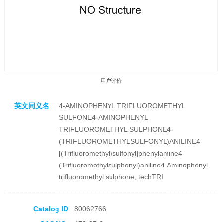
用户评价
英文同义名
4-AMINOPHENYL TRIFLUOROMETHYL
SULFONE4-AMINOPHENYL
TRIFLUOROMETHYL SULPHONE4-
(TRIFLUOROMETHYLSULFONYL)ANILINE4-
[(Trifluoromethyl)sulfonyl]phenylamine4-
收藏产品
(Trifluoromethylsulphonyl)aniline4-Aminophenyl
trifluoromethyl sulphone, techTRI
Catalog ID
80062766