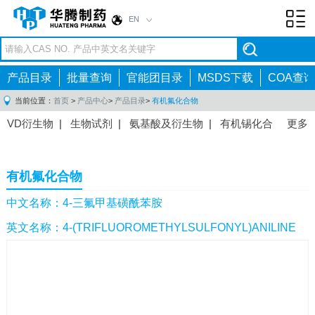
EN
Toggl
navig
产品目录
批量查询
官能团目录
MSDS下载
COA查询
当前位置：
首页
>
产品中心
>
产品目录
>
有机氟化合物
VD衍生物
|
生物试剂
|
氨基酸及衍生物
|
有机锡化合
更多
物
|
有机硼化合物
|
有机磷化合物
|
有机氟化合物
|
中间体
|
其他产品
|
抗肿瘤药物中间体
|
抗病毒药物中
有机氟化合物
间体
|
抗高血压药物中间体
|
抗糖尿病药物中间体
|
抗
感染药物中间体
|
肠胃药物中间体
|
镇痛麻醉药物中间
中文名称：4-三氟甲基磺酰苯胺
体
|
抗精神病药物中间体
|
抗炎药物中间体
|
精选原料
英文名称：4-(TRIFLUOROMETHYLSULFONYL)ANILINE
药中间体
|
其他原料药中间体
|