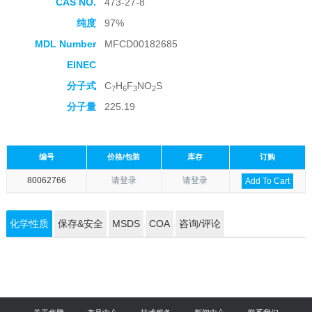
CAS NO.
473-27-8
纯度
97%
MDL Number
MFCD00182685
EINEC
分子式
C
H
F
NO
S
7
6
3
2
分子量
225.19
编号
价格/包装
库存
订购
80062766
请登录
请登录
Add To Cart
化学性质
保存&安全
MSDS
COA
咨询/评论