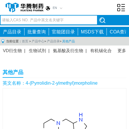
EN
Toggl
navig
产品目录
批量查询
官能团目录
MSDS下载
COA查询
当前位置：
首页
>
产品中心
>
产品目录
>
其他产品
VD衍生物
|
生物试剂
|
氨基酸及衍生物
|
有机锡化合
更多
物
|
有机硼化合物
|
有机磷化合物
|
有机氟化合物
|
中间体
|
其他产品
|
抗肿瘤药物中间体
|
抗病毒药物中
其他产品
间体
|
抗高血压药物中间体
|
抗糖尿病药物中间体
|
抗
感染药物中间体
|
肠胃药物中间体
|
镇痛麻醉药物中间
英文名称：4-(Pyrrolidin-2-ylmethyl)morpholine
体
|
抗精神病药物中间体
|
抗炎药物中间体
|
精选原料
药中间体
|
其他原料药中间体
|