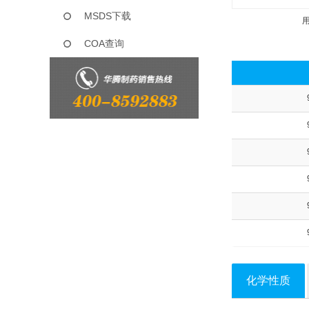
MSDS下载
COA查询
化学性质