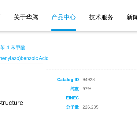
大批量询价
页
关于华腾
产品中心
技术服务
新
-4-苯甲酸
ylazo)benzoic Acid
Catalog ID
94928
纯度
97%
EINEC
分子量
226.235