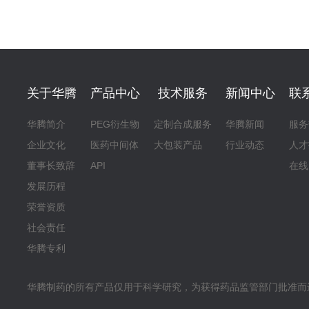
关于华腾
产品中心
技术服务
新闻中心
联
华腾简介
PEG衍生物
定制合成服务
华腾新闻
服务
企业文化
医药中间体
大包装产品
行业动态
人才
董事长致辞
API
在线
发展历程
荣誉资质
社会责任
华腾专利
华腾制药的所有产品仅用于科学研究，为获得药品监管部门批准而