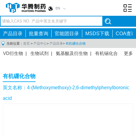
EN
Toggl
navig
产品目录
批量查询
官能团目录
MSDS下载
COA查询
当前位置：
首页
>
产品中心
>
产品目录
>
有机硼化合物
VD衍生物
|
生物试剂
|
氨基酸及衍生物
|
有机锡化合
更多
物
|
有机硼化合物
|
有机磷化合物
|
有机氟化合物
|
中间体
|
其他产品
|
抗肿瘤药物中间体
|
抗病毒药物中
有机硼化合物
间体
|
抗高血压药物中间体
|
抗糖尿病药物中间体
|
抗
感染药物中间体
|
肠胃药物中间体
|
镇痛麻醉药物中间
英文名称：4-(Methoxymethoxy)-2,6-dimethylphenylboronic
体
|
抗精神病药物中间体
|
抗炎药物中间体
|
精选原料
acid
药中间体
|
其他原料药中间体
|