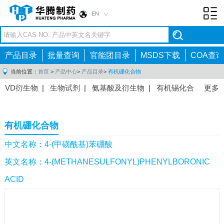
EN
Toggl
navig
产品目录
批量查询
官能团目录
MSDS下载
COA查询
当前位置：
首页
>
产品中心
>
产品目录
>
有机硼化合物
VD衍生物
|
生物试剂
|
氨基酸及衍生物
|
有机锡化合
更多
物
|
有机硼化合物
|
有机磷化合物
|
有机氟化合物
|
中间体
|
其他产品
|
抗肿瘤药物中间体
|
抗病毒药物中
有机硼化合物
间体
|
抗高血压药物中间体
|
抗糖尿病药物中间体
|
抗
感染药物中间体
|
肠胃药物中间体
|
镇痛麻醉药物中间
中文名称：4-(甲磺酰基)苯硼酸
体
|
抗精神病药物中间体
|
抗炎药物中间体
|
精选原料
英文名称：4-(METHANESULFONYL)PHENYLBORONIC
药中间体
|
其他原料药中间体
|
ACID