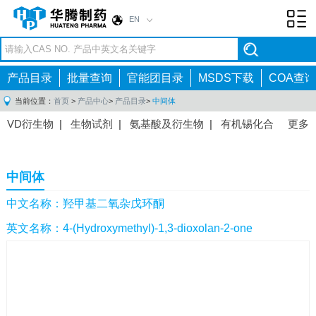
EN
Toggl
navig
产品目录
批量查询
官能团目录
MSDS下载
COA查询
当前位置：
首页
>
产品中心
>
产品目录
>
中间体
VD衍生物
|
生物试剂
|
氨基酸及衍生物
|
有机锡化合
更多
物
|
有机硼化合物
|
有机磷化合物
|
有机氟化合物
|
中间体
|
其他产品
|
抗肿瘤药物中间体
|
抗病毒药物中
中间体
间体
|
抗高血压药物中间体
|
抗糖尿病药物中间体
|
抗
感染药物中间体
|
肠胃药物中间体
|
镇痛麻醉药物中间
中文名称：羟甲基二氧杂戊环酮
体
|
抗精神病药物中间体
|
抗炎药物中间体
|
精选原料
英文名称：4-(Hydroxymethyl)-1,3-dioxolan-2-one
药中间体
|
其他原料药中间体
|