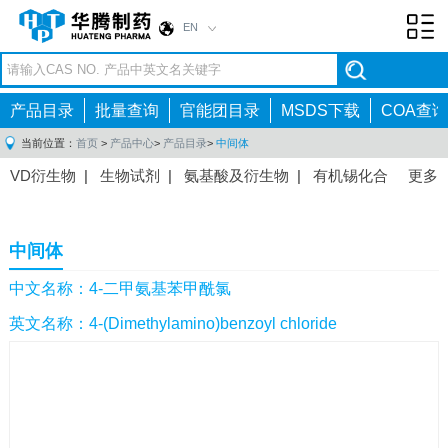
EN
Toggl
navig
产品目录
批量查询
官能团目录
MSDS下载
COA查询
当前位置：
首页
>
产品中心
>
产品目录
>
中间体
VD衍生物
|
生物试剂
|
氨基酸及衍生物
|
有机锡化合
更多
物
|
有机硼化合物
|
有机磷化合物
|
有机氟化合物
|
中间体
|
其他产品
|
抗肿瘤药物中间体
|
抗病毒药物中
中间体
间体
|
抗高血压药物中间体
|
抗糖尿病药物中间体
|
抗
感染药物中间体
|
肠胃药物中间体
|
镇痛麻醉药物中间
中文名称：4-二甲氨基苯甲酰氯
体
|
抗精神病药物中间体
|
抗炎药物中间体
|
精选原料
英文名称：4-(Dimethylamino)benzoyl chloride
药中间体
|
其他原料药中间体
|