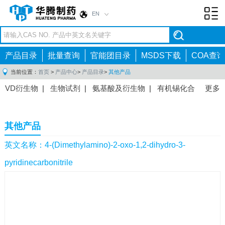
EN
Toggl
navig
产品目录
批量查询
官能团目录
MSDS下载
COA查询
当前位置：
首页
>
产品中心
>
产品目录
>
其他产品
VD衍生物
|
生物试剂
|
氨基酸及衍生物
|
有机锡化合
更多
物
|
有机硼化合物
|
有机磷化合物
|
有机氟化合物
|
中间体
|
其他产品
|
抗肿瘤药物中间体
|
抗病毒药物中
其他产品
间体
|
抗高血压药物中间体
|
抗糖尿病药物中间体
|
抗
感染药物中间体
|
肠胃药物中间体
|
镇痛麻醉药物中间
英文名称：4-(Dimethylamino)-2-oxo-1,2-dihydro-3-
体
|
抗精神病药物中间体
|
抗炎药物中间体
|
精选原料
pyridinecarbonitrile
药中间体
|
其他原料药中间体
|