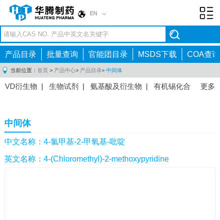
EN
Toggl
navig
产品目录
批量查询
官能团目录
MSDS下载
COA查询
当前位置：
首页
>
产品中心
>
产品目录
>
中间体
VD衍生物
|
生物试剂
|
氨基酸及衍生物
|
有机锡化合
更多
物
|
有机硼化合物
|
有机磷化合物
|
有机氟化合物
|
中间体
|
其他产品
|
抗肿瘤药物中间体
|
抗病毒药物中
中间体
间体
|
抗高血压药物中间体
|
抗糖尿病药物中间体
|
抗
感染药物中间体
|
肠胃药物中间体
|
镇痛麻醉药物中间
中文名称：4-氯甲基-2-甲氧基-吡啶
体
|
抗精神病药物中间体
|
抗炎药物中间体
|
精选原料
英文名称：4-(Chloromethyl)-2-methoxypyridine
药中间体
|
其他原料药中间体
|