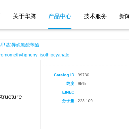
大批量询价
苯酯
页
关于华腾
产品中心
技术服务
新
溴甲基)异硫氰酸苯酯
methyl)phenyl isothiocyanate
Catalog ID
99730
纯度
95%
EINEC
分子量
228.109