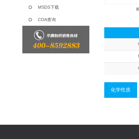
MSDS下载
COA查询
化学性质