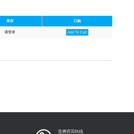
库存
订购
请登录
Add To Cart