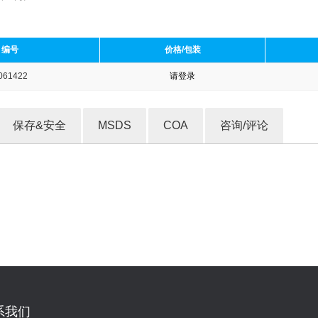
编号
价格/包装
061422
请登录
收藏产品
保存&安全
MSDS
COA
咨询/评论
系我们