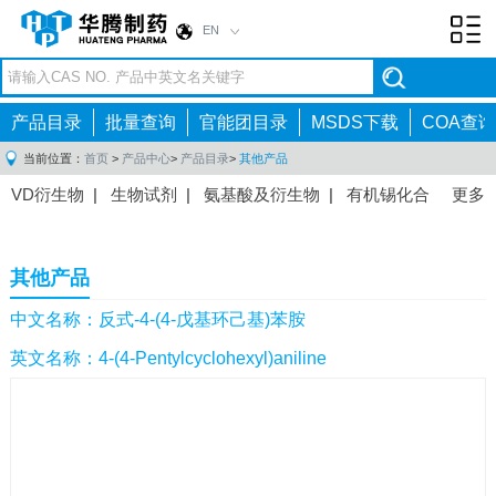
EN
Toggl
navig
产品目录
批量查询
官能团目录
MSDS下载
COA查询
当前位置：
首页
>
产品中心
>
产品目录
>
其他产品
VD衍生物
|
生物试剂
|
氨基酸及衍生物
|
有机锡化合
更多
物
|
有机硼化合物
|
有机磷化合物
|
有机氟化合物
|
中间体
|
其他产品
|
抗肿瘤药物中间体
|
抗病毒药物中
其他产品
间体
|
抗高血压药物中间体
|
抗糖尿病药物中间体
|
抗
感染药物中间体
|
肠胃药物中间体
|
镇痛麻醉药物中间
中文名称：反式-4-(4-戊基环己基)苯胺
体
|
抗精神病药物中间体
|
抗炎药物中间体
|
精选原料
英文名称：4-(4-Pentylcyclohexyl)aniline
药中间体
|
其他原料药中间体
|