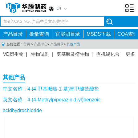
EN
Toggl
navig
产品目录
批量查询
官能团目录
MSDS下载
COA查询
当前位置：
首页
>
产品中心
>
产品目录
>
其他产品
VD衍生物
|
生物试剂
|
氨基酸及衍生物
|
有机锡化合
更多
物
|
有机硼化合物
|
有机磷化合物
|
有机氟化合物
|
中间体
|
其他产品
|
抗肿瘤药物中间体
|
抗病毒药物中
其他产品
间体
|
抗高血压药物中间体
|
抗糖尿病药物中间体
|
抗
感染药物中间体
|
肠胃药物中间体
|
镇痛麻醉药物中间
中文名称：4-(4-甲基哌嗪-1-基)苯甲酸盐酸盐
体
|
抗精神病药物中间体
|
抗炎药物中间体
|
精选原料
英文名称：4-(4-Methylpiperazin-1-yl)benzoic
药中间体
|
其他原料药中间体
|
acidhydrochloride