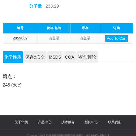
分子量
233.29
编号
价格/包装
库存
订购
2059669
请登录
请登录
Add To Cart
化学性质
保存&安全
MSDS
COA
咨询/评论
熔点：
245 (dec)
关于华腾
产品中心
技术服务
新闻中心
联系我们
Copyright © 2013-2025 湖南华腾制药有限公司 备案号：湘ICP备15018328号-1