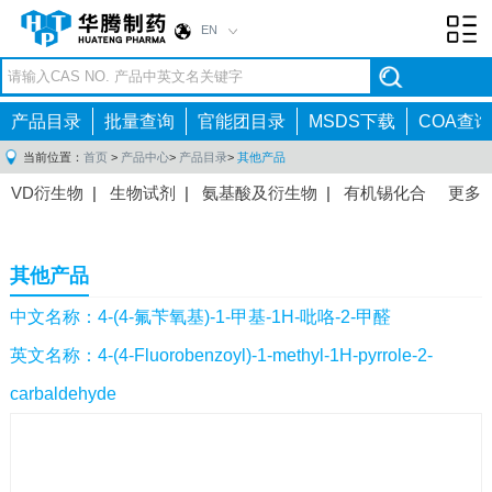
EN
Toggl
navig
产品目录
批量查询
官能团目录
MSDS下载
COA查询
当前位置：
首页
>
产品中心
>
产品目录
>
其他产品
VD衍生物
|
生物试剂
|
氨基酸及衍生物
|
有机锡化合
更多
物
|
有机硼化合物
|
有机磷化合物
|
有机氟化合物
|
中间体
|
其他产品
|
抗肿瘤药物中间体
|
抗病毒药物中
其他产品
间体
|
抗高血压药物中间体
|
抗糖尿病药物中间体
|
抗
感染药物中间体
|
肠胃药物中间体
|
镇痛麻醉药物中间
中文名称：4-(4-氟苄氧基)-1-甲基-1H-吡咯-2-甲醛
体
|
抗精神病药物中间体
|
抗炎药物中间体
|
精选原料
英文名称：4-(4-Fluorobenzoyl)-1-methyl-1H-pyrrole-2-
药中间体
|
其他原料药中间体
|
carbaldehyde