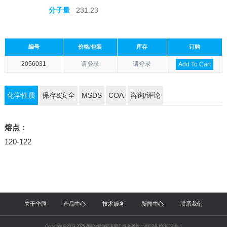
分子量
231.23
编号
价格/包装
库存
订购
2056031
请登录
请登录
Add To Cart
化学性质
保存&安全
MSDS
COA
咨询/评论
熔点：
120-122
关于华腾
产品中心
技术服务
新闻中心
联系我们
Copyright © 2013-2025 湖南华腾制药有限公司 备案号：湘ICP备15018328号-1