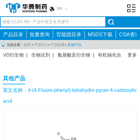
EN
Toggl
navig
产品目录
批量查询
官能团目录
MSDS下载
COA查询
当前位置：
首页
>
产品中心
>
产品目录
>
其他产品
VD衍生物
|
生物试剂
|
氨基酸及衍生物
|
有机锡化合
更多
物
|
有机硼化合物
|
有机磷化合物
|
有机氟化合物
|
中间体
|
其他产品
|
抗肿瘤药物中间体
|
抗病毒药物中
其他产品
间体
|
抗高血压药物中间体
|
抗糖尿病药物中间体
|
抗
感染药物中间体
|
肠胃药物中间体
|
镇痛麻醉药物中间
英文名称：4-(4-Fluoro-phenyl)-tetrahydro-pyran-4-carboxylic
体
|
抗精神病药物中间体
|
抗炎药物中间体
|
精选原料
acid
药中间体
|
其他原料药中间体
|