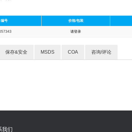
编号
价格/包装
057343
请登录
收藏产品
保存&安全
MSDS
COA
咨询/评论
系我们