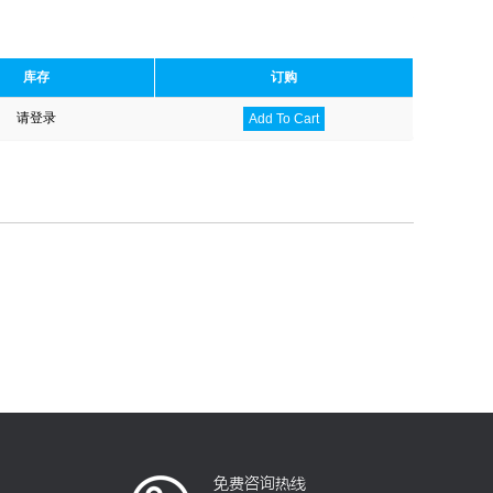
库存
订购
请登录
Add To Cart