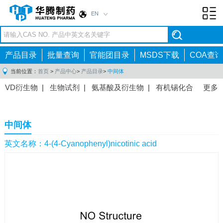
EN
Toggl
navig
产品目录
批量查询
官能团目录
MSDS下载
COA查询
当前位置：
首页
>
产品中心
>
产品目录
>
中间体
VD衍生物
|
生物试剂
|
氨基酸及衍生物
|
有机锡化合
更多
物
|
有机硼化合物
|
有机磷化合物
|
有机氟化合物
|
中间体
|
其他产品
|
抗肿瘤药物中间体
|
抗病毒药物中
中间体
间体
|
抗高血压药物中间体
|
抗糖尿病药物中间体
|
抗
感染药物中间体
|
肠胃药物中间体
|
镇痛麻醉药物中间
英文名称：4-(4-Cyanophenyl)nicotinic acid
体
|
抗精神病药物中间体
|
抗炎药物中间体
|
精选原料
药中间体
|
其他原料药中间体
|