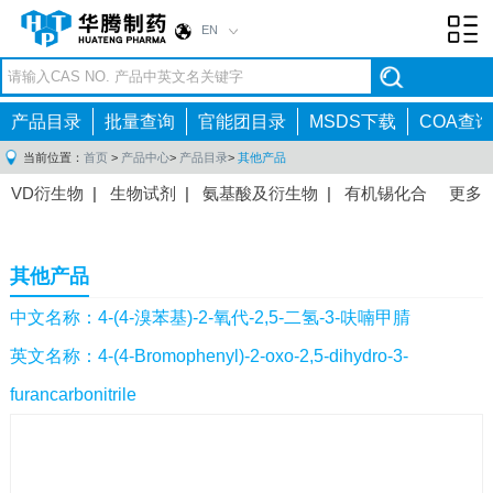
EN
Toggl
navig
产品目录
批量查询
官能团目录
MSDS下载
COA查询
当前位置：
首页
>
产品中心
>
产品目录
>
其他产品
VD衍生物
|
生物试剂
|
氨基酸及衍生物
|
有机锡化合
更多
物
|
有机硼化合物
|
有机磷化合物
|
有机氟化合物
|
中间体
|
其他产品
|
抗肿瘤药物中间体
|
抗病毒药物中
其他产品
间体
|
抗高血压药物中间体
|
抗糖尿病药物中间体
|
抗
感染药物中间体
|
肠胃药物中间体
|
镇痛麻醉药物中间
中文名称：4-(4-溴苯基)-2-氧代-2,5-二氢-3-呋喃甲腈
体
|
抗精神病药物中间体
|
抗炎药物中间体
|
精选原料
英文名称：4-(4-Bromophenyl)-2-oxo-2,5-dihydro-3-
药中间体
|
其他原料药中间体
|
furancarbonitrile