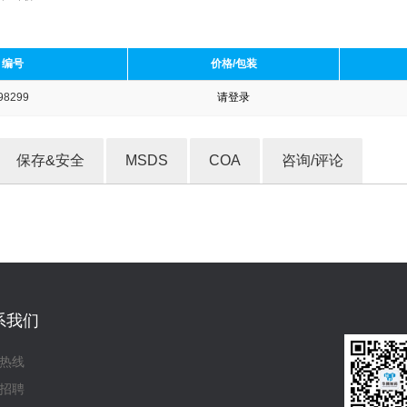
编号
价格/包装
98299
请登录
收藏产品
保存&安全
MSDS
COA
咨询/评论
系我们
热线
招聘