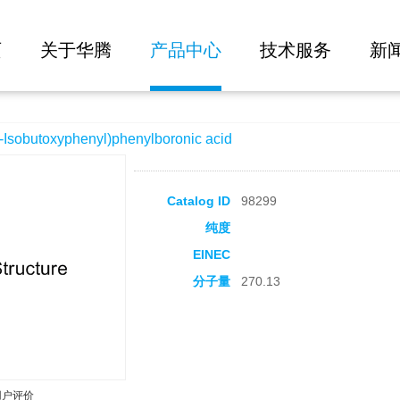
大批量询价
yl)phenylboronic acid
页
关于华腾
产品中心
技术服务
新
obutoxyphenyl)phenylboronic acid
Catalog ID
98299
纯度
EINEC
分子量
270.13
用户评价