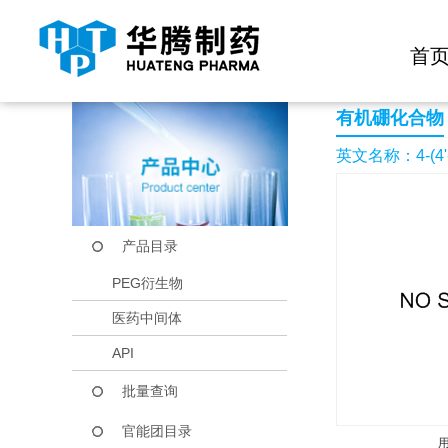
快捷导航栏 >>
化学试剂
生物试剂
PEG衍生物
当前位置：
首页
产品中心
产品目录
4-(4'-Isobutoxyphen
首
有机硼化合物
英文名称：4-(4'-Is
产品目录
PEG衍生物
医药中间体
API
批量查询
官能团目录