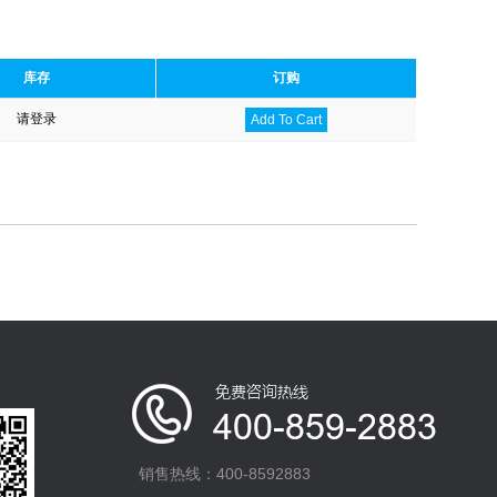
库存
订购
请登录
Add To Cart
销售热线：400-8592883