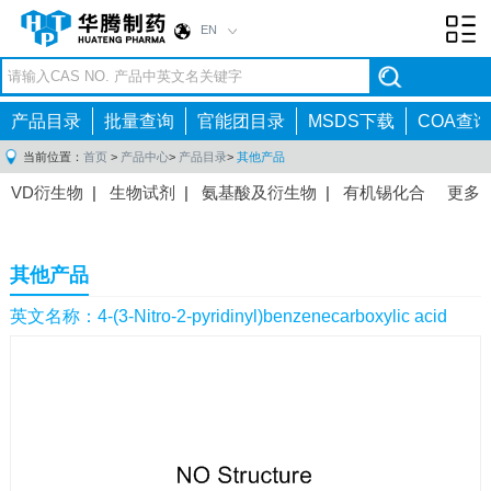
EN
Toggl
navig
产品目录
批量查询
官能团目录
MSDS下载
COA查询
当前位置：
首页
>
产品中心
>
产品目录
>
其他产品
VD衍生物
|
生物试剂
|
氨基酸及衍生物
|
有机锡化合
更多
物
|
有机硼化合物
|
有机磷化合物
|
有机氟化合物
|
中间体
|
其他产品
|
抗肿瘤药物中间体
|
抗病毒药物中
其他产品
间体
|
抗高血压药物中间体
|
抗糖尿病药物中间体
|
抗
感染药物中间体
|
肠胃药物中间体
|
镇痛麻醉药物中间
英文名称：4-(3-Nitro-2-pyridinyl)benzenecarboxylic acid
体
|
抗精神病药物中间体
|
抗炎药物中间体
|
精选原料
药中间体
|
其他原料药中间体
|