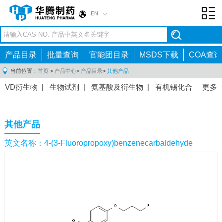
EN
Toggl
navig
产品目录
批量查询
官能团目录
MSDS下载
COA查询
当前位置：
首页
>
产品中心
>
产品目录
>
其他产品
VD衍生物
|
生物试剂
|
氨基酸及衍生物
|
有机锡化合
更多
物
|
有机硼化合物
|
有机磷化合物
|
有机氟化合物
|
中间体
|
其他产品
|
抗肿瘤药物中间体
|
抗病毒药物中
其他产品
间体
|
抗高血压药物中间体
|
抗糖尿病药物中间体
|
抗
感染药物中间体
|
肠胃药物中间体
|
镇痛麻醉药物中间
英文名称：4-(3-Fluoropropoxy)benzenecarbaldehyde
体
|
抗精神病药物中间体
|
抗炎药物中间体
|
精选原料
药中间体
|
其他原料药中间体
|