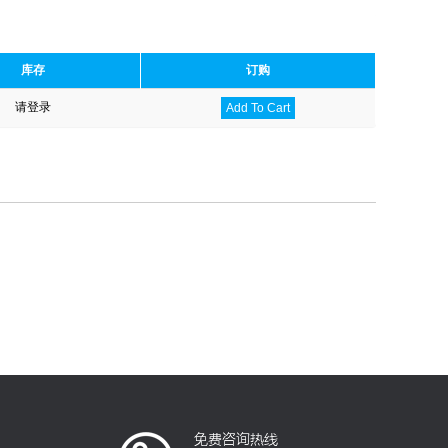
库存
订购
请登录
Add To Cart