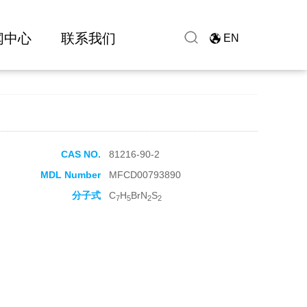
闻中心
联系我们
EN
CAS NO.
81216-90-2
MDL Number
MFCD00793890
分子式
C
H
BrN
S
7
5
2
2