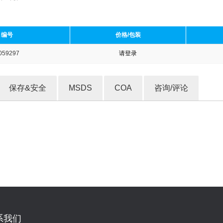
编号
价格/包装
059297
请登录
收藏产品
保存&安全
MSDS
COA
咨询/评论
系我们