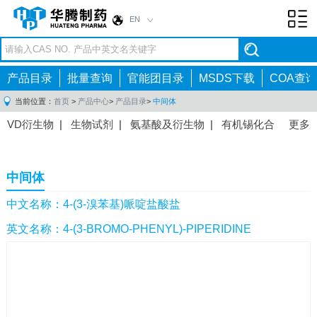
EN
Toggl
navig
产品目录
批量查询
官能团目录
MSDS下载
COA查询
当前位置：
首页
>
产品中心
>
产品目录
>
中间体
VD衍生物
|
生物试剂
|
氨基酸及衍生物
|
有机锡化合
更多
物
|
有机硼化合物
|
有机磷化合物
|
有机氟化合物
|
中间体
|
其他产品
|
抗肿瘤药物中间体
|
抗病毒药物中
中间体
间体
|
抗高血压药物中间体
|
抗糖尿病药物中间体
|
抗
感染药物中间体
|
肠胃药物中间体
|
镇痛麻醉药物中间
中文名称：4-(3-溴苯基)哌啶盐酸盐
体
|
抗精神病药物中间体
|
抗炎药物中间体
|
精选原料
英文名称：4-(3-BROMO-PHENYL)-PIPERIDINE
药中间体
|
其他原料药中间体
|