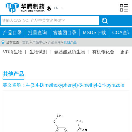
EN
Toggl
navig
产品目录
批量查询
官能团目录
MSDS下载
COA查询
当前位置：
首页
>
产品中心
>
产品目录
>
其他产品
VD衍生物
|
生物试剂
|
氨基酸及衍生物
|
有机锡化合
更多
物
|
有机硼化合物
|
有机磷化合物
|
有机氟化合物
|
中间体
|
其他产品
|
抗肿瘤药物中间体
|
抗病毒药物中
其他产品
间体
|
抗高血压药物中间体
|
抗糖尿病药物中间体
|
抗
感染药物中间体
|
肠胃药物中间体
|
镇痛麻醉药物中间
英文名称：4-(3,4-Dimethoxyphenyl)-3-methyl-1H-pyrazole
体
|
抗精神病药物中间体
|
抗炎药物中间体
|
精选原料
药中间体
|
其他原料药中间体
|