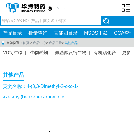
EN
Toggl
navig
产品目录
批量查询
官能团目录
MSDS下载
COA查询
当前位置：
首页
>
产品中心
>
产品目录
>
其他产品
VD衍生物
|
生物试剂
|
氨基酸及衍生物
|
有机锡化合
更多
物
|
有机硼化合物
|
有机磷化合物
|
有机氟化合物
|
中间体
|
其他产品
|
抗肿瘤药物中间体
|
抗病毒药物中
其他产品
间体
|
抗高血压药物中间体
|
抗糖尿病药物中间体
|
抗
感染药物中间体
|
肠胃药物中间体
|
镇痛麻醉药物中间
英文名称：4-(3,3-Dimethyl-2-oxo-1-
体
|
抗精神病药物中间体
|
抗炎药物中间体
|
精选原料
azetanyl)benzenecarbonitrile
药中间体
|
其他原料药中间体
|