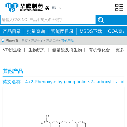
EN
Toggl
navig
产品目录
批量查询
官能团目录
MSDS下载
COA查询
当前位置：
首页
>
产品中心
>
产品目录
>
其他产品
VD衍生物
|
生物试剂
|
氨基酸及衍生物
|
有机锡化合
更多
物
|
有机硼化合物
|
有机磷化合物
|
有机氟化合物
|
中间体
|
其他产品
|
抗肿瘤药物中间体
|
抗病毒药物中
其他产品
间体
|
抗高血压药物中间体
|
抗糖尿病药物中间体
|
抗
感染药物中间体
|
肠胃药物中间体
|
镇痛麻醉药物中间
英文名称：4-(2-Phenoxy-ethyl)-morpholine-2-carboxylic acid
体
|
抗精神病药物中间体
|
抗炎药物中间体
|
精选原料
药中间体
|
其他原料药中间体
|