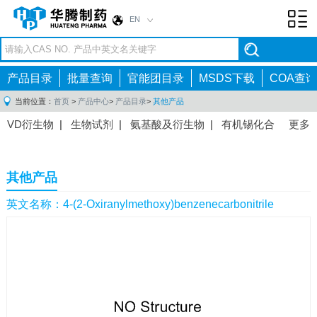
EN
Toggl
navig
产品目录
批量查询
官能团目录
MSDS下载
COA查询
当前位置：
首页
>
产品中心
>
产品目录
>
其他产品
VD衍生物
|
生物试剂
|
氨基酸及衍生物
|
有机锡化合
更多
物
|
有机硼化合物
|
有机磷化合物
|
有机氟化合物
|
中间体
|
其他产品
|
抗肿瘤药物中间体
|
抗病毒药物中
其他产品
间体
|
抗高血压药物中间体
|
抗糖尿病药物中间体
|
抗
感染药物中间体
|
肠胃药物中间体
|
镇痛麻醉药物中间
英文名称：4-(2-Oxiranylmethoxy)benzenecarbonitrile
体
|
抗精神病药物中间体
|
抗炎药物中间体
|
精选原料
药中间体
|
其他原料药中间体
|