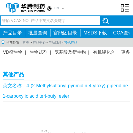
EN
Toggl
navig
产品目录
批量查询
官能团目录
MSDS下载
COA查询
当前位置：
首页
>
产品中心
>
产品目录
>
其他产品
VD衍生物
|
生物试剂
|
氨基酸及衍生物
|
有机锡化合
更多
物
|
有机硼化合物
|
有机磷化合物
|
有机氟化合物
|
中间体
|
其他产品
|
抗肿瘤药物中间体
|
抗病毒药物中
其他产品
间体
|
抗高血压药物中间体
|
抗糖尿病药物中间体
|
抗
感染药物中间体
|
肠胃药物中间体
|
镇痛麻醉药物中间
英文名称：4-(2-Methylsulfanyl-pyrimidin-4-yloxy)-piperidine-
体
|
抗精神病药物中间体
|
抗炎药物中间体
|
精选原料
1-carboxylic acid tert-butyl ester
药中间体
|
其他原料药中间体
|