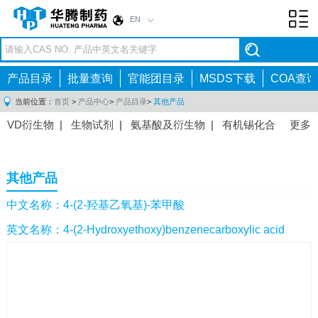
EN
Toggl
navig
产品目录
批量查询
官能团目录
MSDS下载
COA查询
当前位置：
首页
>
产品中心
>
产品目录
>
其他产品
VD衍生物
|
生物试剂
|
氨基酸及衍生物
|
有机锡化合
更多
物
|
有机硼化合物
|
有机磷化合物
|
有机氟化合物
|
中间体
|
其他产品
|
抗肿瘤药物中间体
|
抗病毒药物中
其他产品
间体
|
抗高血压药物中间体
|
抗糖尿病药物中间体
|
抗
感染药物中间体
|
肠胃药物中间体
|
镇痛麻醉药物中间
中文名称：4-(2-羟基乙氧基)-苯甲酸
体
|
抗精神病药物中间体
|
抗炎药物中间体
|
精选原料
英文名称：4-(2-Hydroxyethoxy)benzenecarboxylic acid
药中间体
|
其他原料药中间体
|