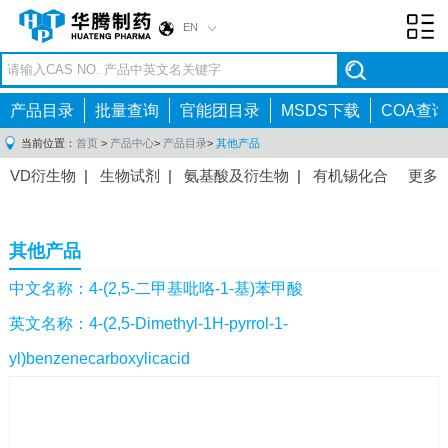
EN
Toggl
navig
产品目录
批量查询
官能团目录
MSDS下载
COA查询
当前位置：
首页
>
产品中心
>
产品目录
>
其他产品
VD衍生物
|
生物试剂
|
氨基酸及衍生物
|
有机锡化合
更多
物
|
有机硼化合物
|
有机磷化合物
|
有机氟化合物
|
中间体
|
其他产品
|
抗肿瘤药物中间体
|
抗病毒药物中
其他产品
间体
|
抗高血压药物中间体
|
抗糖尿病药物中间体
|
抗
感染药物中间体
|
肠胃药物中间体
|
镇痛麻醉药物中间
中文名称：4-(2,5-二甲基吡咯-1-基)苯甲酸
体
|
抗精神病药物中间体
|
抗炎药物中间体
|
精选原料
英文名称：4-(2,5-Dimethyl-1H-pyrrol-1-
药中间体
|
其他原料药中间体
|
yl)benzenecarboxylicacid