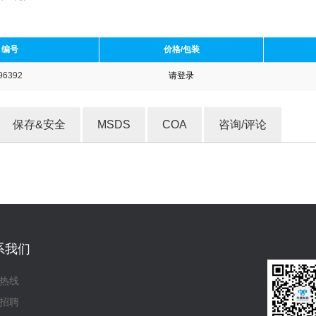
编号
价格/包装
96392
请登录
收藏产品
保存&安全
MSDS
COA
咨询/评论
系我们
热线
招聘