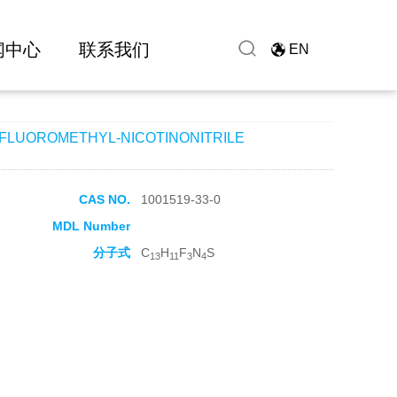
E
闻中心
联系我们
EN
IFLUOROMETHYL-NICOTINONITRILE
CAS NO.
1001519-33-0
MDL Number
分子式
C
H
F
N
S
13
11
3
4