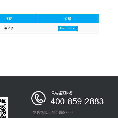
库存
订购
请登录
Add To Cart
销售热线：400-8592883