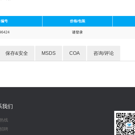
编号
价格/包装
96424
请登录
收藏产品
保存&安全
MSDS
COA
咨询/评论
系我们
热线
招聘