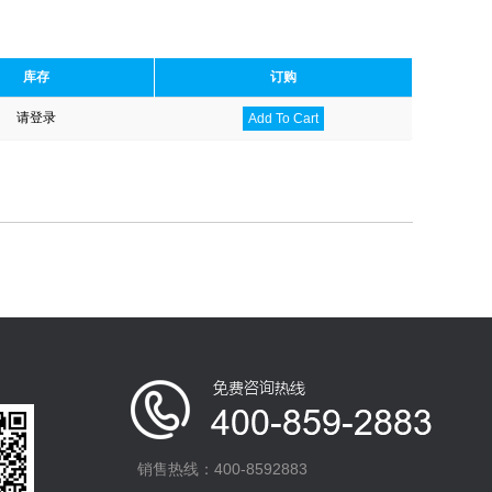
库存
订购
请登录
Add To Cart
销售热线：400-8592883