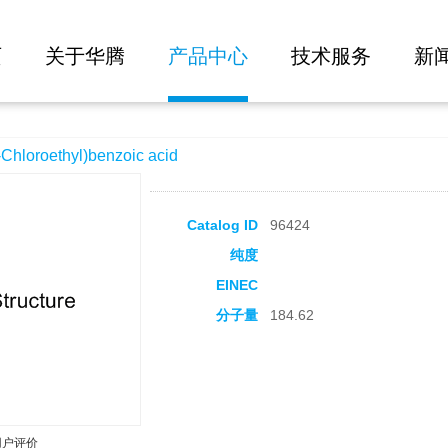
大批量询价
zoic acid
页
关于华腾
产品中心
技术服务
新
oroethyl)benzoic acid
Catalog ID
96424
纯度
EINEC
分子量
184.62
用户评价